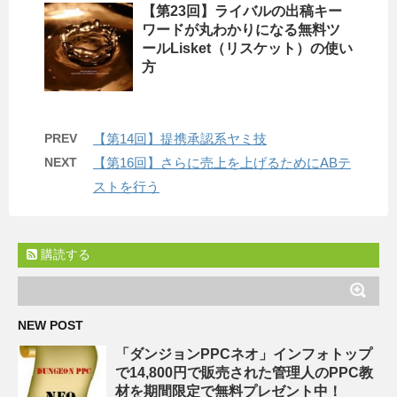
【第23回】ライバルの出稿キー
ワードが丸わかりになる無料ツ
ールLisket（リスケット）の使い
方
PREV
【第14回】提携承認系ヤミ技
NEXT
【第16回】さらに売上を上げるためにABテ
ストを行う
購読する
NEW POST
「ダンジョンPPCネオ」インフォトップ
で14,800円で販売された管理人のPPC教
材を期間限定で無料プレゼント中！