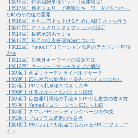
【第18回】特別報酬単価ゲット（実体験版）
【第17回】検索クエリーで有望なキーワードが見つかっ
た時のその後の展開
【第16回】さらに売上を上げるためにABテストを行う
【第15回】クイックリンクオプションの設定
【第14回】提携承認系ヤミ技
【第13回】毎月の収支管理方法について
【第12回】Yahoo!プロモーション広告のアカウント増設
方法
【第11回】対象外キーワードの設定方法
【第10回】キーワードマッチタイプの解説
【第9回】商品リサーチとライバルリサーチ
【第8回】広告表示の最適化と優先デバイスのはなし
【第7回】PPC入札単価と損切り基準
【第6回】作業がはかどるパソコン環境
【第5回】広告運用開始の手続きとPPC広告文の書き方
【第4回】Yahoo!プロモーション広告へ出稿
【第3回】スマホPPCランディングページの作成
【第2回】プログラム選定の注意点
【第1回】PPCとは？初心者でもわかるPPCアフィリエ
イト