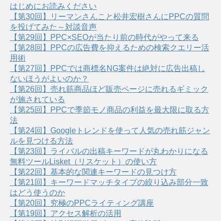
はじめにお読みください
【第30回】リーマンさんこと松井宏樹さんにPPCの質問
を投げてみた～対談音声
【第29回】PPC×SEOが当たり前の時代がやって来る
【第28回】PPCの広告費を抑えるための検索クエリー活
用術
【第27回】PPCでは商標名NG案件は絶対に広告出稿し
ないほうがよいのか？
【第26回】売れ筋商品ほど販売ページに売れるギミック
が施されている
【第25回】PPCで季節モノ商品の利益を最大限に取る方
法
【第24回】Googleトレンドを使って人気の売れ筋ジャン
ルを見つける方法
【第23回】ライバルの出稿キーワードが丸わかりになる
無料ツールLisket（リスケット）の使い方
【第22回】基本的な関連キーワードの見つけ方
【第21回】キーワードマッチタイプの絞り込み部分一致
はどう使うのか
【第20回】究極のPPCライティング講座
【第19回】アクセス解析の活用