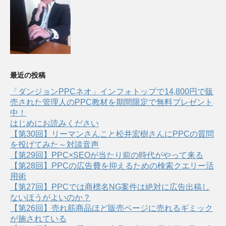
最近の投稿
「ダンジョンPPCネオ」インフォトップで14,800円で販
売された管理人のPPC教材を期間限定で無料プレゼント
中！
はじめにお読みください
【第30回】リーマンさんこと松井宏樹さんにPPCの質問
を投げてみた～対談音声
【第29回】PPC×SEOが当たり前の時代がやって来る
【第28回】PPCの広告費を抑えるための検索クエリー活
用術
【第27回】PPCでは商標名NG案件は絶対に広告出稿し
ないほうがよいのか？
【第26回】売れ筋商品ほど販売ページに売れるギミック
が施されている