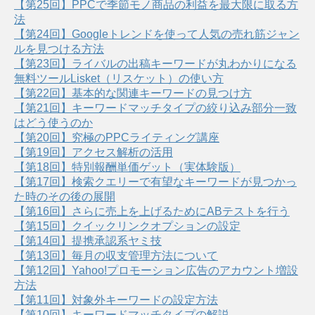
【第25回】PPCで季節モノ商品の利益を最大限に取る方
法
【第24回】Googleトレンドを使って人気の売れ筋ジャン
ルを見つける方法
【第23回】ライバルの出稿キーワードが丸わかりになる
無料ツールLisket（リスケット）の使い方
【第22回】基本的な関連キーワードの見つけ方
【第21回】キーワードマッチタイプの絞り込み部分一致
はどう使うのか
【第20回】究極のPPCライティング講座
【第19回】アクセス解析の活用
【第18回】特別報酬単価ゲット（実体験版）
【第17回】検索クエリーで有望なキーワードが見つかっ
た時のその後の展開
【第16回】さらに売上を上げるためにABテストを行う
【第15回】クイックリンクオプションの設定
【第14回】提携承認系ヤミ技
【第13回】毎月の収支管理方法について
【第12回】Yahoo!プロモーション広告のアカウント増設
方法
【第11回】対象外キーワードの設定方法
【第10回】キーワードマッチタイプの解説