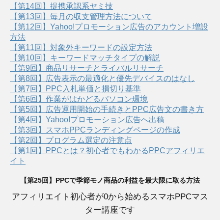
【第14回】提携承認系ヤミ技
【第13回】毎月の収支管理方法について
【第12回】Yahoo!プロモーション広告のアカウント増設
方法
【第11回】対象外キーワードの設定方法
【第10回】キーワードマッチタイプの解説
【第9回】商品リサーチとライバルリサーチ
【第8回】広告表示の最適化と優先デバイスのはなし
【第7回】PPC入札単価と損切り基準
【第6回】作業がはかどるパソコン環境
【第5回】広告運用開始の手続きとPPC広告文の書き方
【第4回】Yahoo!プロモーション広告へ出稿
【第3回】スマホPPCランディングページの作成
【第2回】プログラム選定の注意点
【第1回】PPCとは？初心者でもわかるPPCアフィリエ
イト
【第25回】PPCで季節モノ商品の利益を最大限に取る方法
アフィリエイト初心者が0から始めるスマホPPCマス
ター講座です