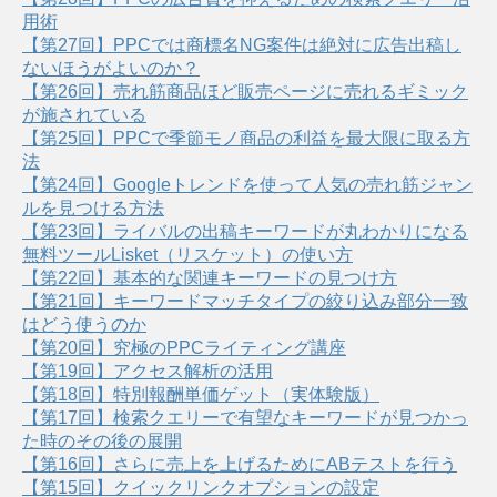
用術
【第27回】PPCでは商標名NG案件は絶対に広告出稿し
ないほうがよいのか？
【第26回】売れ筋商品ほど販売ページに売れるギミック
が施されている
【第25回】PPCで季節モノ商品の利益を最大限に取る方
法
【第24回】Googleトレンドを使って人気の売れ筋ジャン
ルを見つける方法
【第23回】ライバルの出稿キーワードが丸わかりになる
無料ツールLisket（リスケット）の使い方
【第22回】基本的な関連キーワードの見つけ方
【第21回】キーワードマッチタイプの絞り込み部分一致
はどう使うのか
【第20回】究極のPPCライティング講座
【第19回】アクセス解析の活用
【第18回】特別報酬単価ゲット（実体験版）
【第17回】検索クエリーで有望なキーワードが見つかっ
た時のその後の展開
【第16回】さらに売上を上げるためにABテストを行う
【第15回】クイックリンクオプションの設定