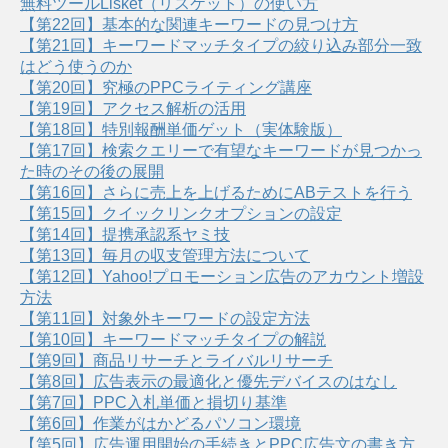
無料ツールLisket（リスケット）の使い方
【第22回】基本的な関連キーワードの見つけ方
【第21回】キーワードマッチタイプの絞り込み部分一致
はどう使うのか
【第20回】究極のPPCライティング講座
【第19回】アクセス解析の活用
【第18回】特別報酬単価ゲット（実体験版）
【第17回】検索クエリーで有望なキーワードが見つかっ
た時のその後の展開
【第16回】さらに売上を上げるためにABテストを行う
【第15回】クイックリンクオプションの設定
【第14回】提携承認系ヤミ技
【第13回】毎月の収支管理方法について
【第12回】Yahoo!プロモーション広告のアカウント増設
方法
【第11回】対象外キーワードの設定方法
【第10回】キーワードマッチタイプの解説
【第9回】商品リサーチとライバルリサーチ
【第8回】広告表示の最適化と優先デバイスのはなし
【第7回】PPC入札単価と損切り基準
【第6回】作業がはかどるパソコン環境
【第5回】広告運用開始の手続きとPPC広告文の書き方