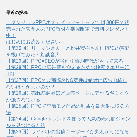
最近の投稿
「ダンジョンPPCネオ」インフォトップで14,800円で販
売された管理人のPPC教材を期間限定で無料プレゼント
中！
はじめにお読みください
【第30回】リーマンさんこと松井宏樹さんにPPCの質問
を投げてみた～対談音声
【第29回】PPC×SEOが当たり前の時代がやって来る
【第28回】PPCの広告費を抑えるための検索クエリー活
用術
【第27回】PPCでは商標名NG案件は絶対に広告出稿し
ないほうがよいのか？
【第26回】売れ筋商品ほど販売ページに売れるギミック
が施されている
【第25回】PPCで季節モノ商品の利益を最大限に取る方
法
【第24回】Googleトレンドを使って人気の売れ筋ジャン
ルを見つける方法
【第23回】ライバルの出稿キーワードが丸わかりになる